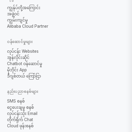
ကျွန်ုပ်တို့အကြောင်း
အဖွဲ့ဝင်
ကျွမ်းကျင်မှု
Alibaba Cloud Partner
ဝန်ဆောင်မှုများ
လုပ်ငန်း Websites
အွန်လိုင်းဆိုင်
Chatbot ဝန်ဆောင်မှု
မိုဘိုင်း App
ဒီဂျစ်တယ် ကြော်ငြာ
နည်းပညာစနစ်များ
SMS စနစ်
ငွေပေးချမှု စနစ်
လုပ်ငန်းသုံး Email
တိုက်ရိုက် Chat
Cloud ဖုန်းစနစ်