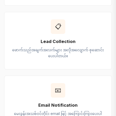
📋
Lead Collection
ဖောက်သည်အချက်အလက်များ အလိုအလျောက် စုဆောင်း
ပေးပါတယ်။
📧
Email Notification
မေးခွန်းအသစ်ဝင်တိုင်း email ဖြင့် အကြောင်းကြားပေးပါ