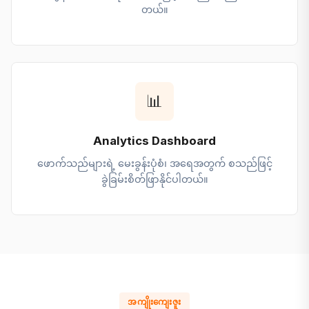
တယ်။
📊
Analytics Dashboard
ဖောက်သည်များရဲ့ မေးခွန်းပုံစံ၊ အရေအတွက် စသည်ဖြင့်
ခွဲခြမ်းစိတ်ဖြာနိုင်ပါတယ်။
အကျိုးကျေးဇူး