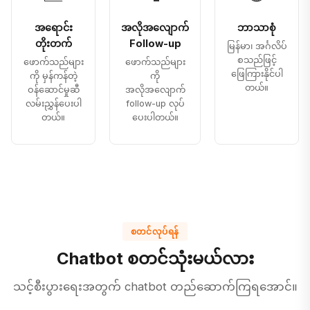
အရောင်း
အလိုအလျောက်
ဘာသာစုံ
တိုးတက်
Follow-up
မြန်မာ၊ အင်္ဂလိပ်
စသည်ဖြင့်
ဖောက်သည်များ
ဖောက်သည်များ
ဖြေကြားနိုင်ပါ
ကို မှန်ကန်တဲ့
ကို
တယ်။
ဝန်ဆောင်မှုဆီ
အလိုအလျောက်
လမ်းညွှန်ပေးပါ
follow-up လုပ်
တယ်။
ပေးပါတယ်။
စတင်လုပ်ရန်
Chatbot စတင်သုံးမယ်လား
သင့်စီးပွားရေးအတွက် chatbot တည်ဆောက်ကြရအောင်။