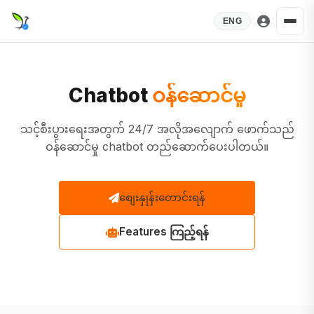
ENG
Chatbot
ဝန်ဆောင်မှု
သင့်စီးပွားရေးအတွက် 24/7 အလိုအလျောက် ဖောက်သည်
ဝန်ဆောင်မှု chatbot တည်ဆောက်ပေးပါတယ်။
စျေးနှုန်းတောင်းရန်
Features ကြည့်ရန်